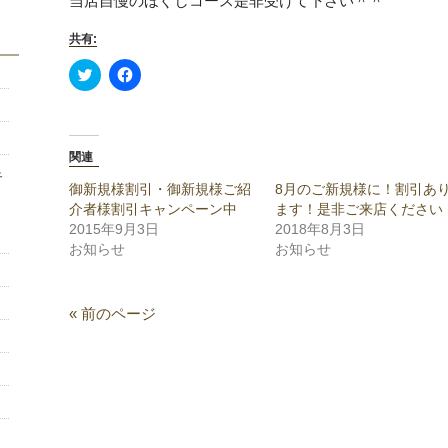
当店自慢のほぐしコース是非受けて下さい＾＾
共有:
Click
Facebook
to
で
share
共
on
有
Twitter
す
(新
る
し
に
関連
い
は
キ
ウ
ク
ィ
リ
御新規様割引・御新規様ご紹
8月のご新規様に！割引あ
ン
ッ
介者様割引キャンペーン中
ます！是非ご来店ください
ド
ク
％
ウ
し
2015年9月3日
2018年8月3日
で
て
お知らせ
お知らせ
開
く
き
だ
ま
さ
す)
い
(新
« 前のページ
し
い
ウ
ィ
ン
ド
ウ
で
開
き