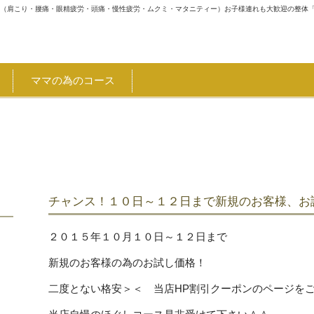
体（肩こり・腰痛・眼精疲労・頭痛・慢性疲労・ムクミ・マタニティー）お子様連れも大歓迎の整体
ママの為のコース
県キャッシュレス決済キャンペーン 詳細はTOPページにて割引、1
チャンス！１０日～１２日まで新規のお客様、お
２０１５年１０月１０日～１２日まで
新規のお客様の為のお試し価格！
二度とない格安＞＜ 当店HP割引クーポンのページを