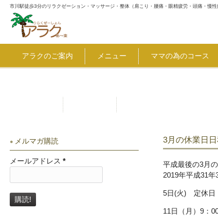
市川駅徒歩3分のリラクゼーション・マッサージ・整体（肩こり・腰痛・眼精疲労・頭痛・慢性
アラクのご案内
メニュー
ママの為のコース
割引・クーポン 8月7日～千葉県キャッシュレス決済キャン
お問合せ
アクセス
3月の休業日
メルマガ購読
メールアドレス
*
平成最後の3月
2019年平成31年
5日(火) 定休日
11日（月）9：0