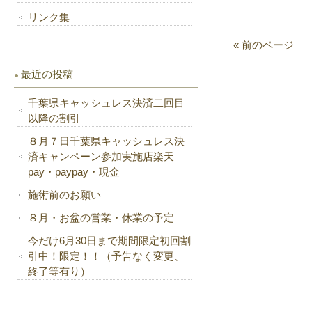
開
く
き
だ
リンク集
ま
さ
す)
い
(新
« 前のページ
し
い
ウ
最近の投稿
ィ
ン
ド
千葉県キャッシュレス決済二回目
ウ
で
以降の割引
開
き
ま
８月７日千葉県キャッシュレス決
す)
済キャンペーン参加実施店楽天
pay・paypay・現金
施術前のお願い
８月・お盆の営業・休業の予定
今だけ6月30日まで期間限定初回割
引中！限定！！（予告なく変更、
終了等有り）