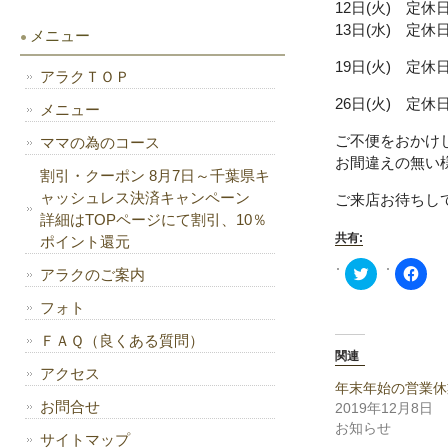
12日(火) 定休
13日(水) 定休
メニュー
19日(火) 定休
アラクＴＯＰ
26日(火) 定休
メニュー
ご不便をおかけ
ママの為のコース
お間違えの無い
割引・クーポン 8月7日～千葉県キ
ャッシュレス決済キャンペーン
ご来店お待ちし
詳細はTOPページにて割引、10％
共有:
ポイント還元
Click
Fac
アラクのご案内
to
で
share
共
フォト
on
有
Twitter
す
(新
る
ＦＡＱ（良くある質問）
し
に
関連
い
は
アクセス
ウ
ク
ィ
リ
年末年始の営業休
ン
ッ
お問合せ
2019年12月8日
ド
ク
ウ
し
お知らせ
サイトマップ
で
て