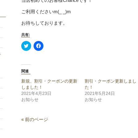
当店初めてのお客様Chanceです！
ご利用くださいm(_ _)m
お待ちしております。
共有:
Click
Facebook
to
で
share
共
キ
on
有
Twitter
す
(新
る
％
し
に
関連
い
は
ウ
ク
ィ
リ
新規、割引・クーポンの更新
割引・クーポン更新しまし
ン
ッ
しました！
た！
ド
ク
ウ
し
2021年4月23日
2021年5月24日
で
て
お知らせ
お知らせ
開
く
き
だ
ま
さ
す)
い
(新
« 前のページ
し
い
ウ
ィ
ン