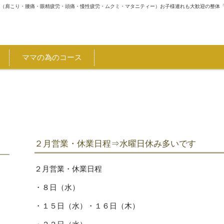
体（肩こり・腰痛・眼精疲労・頭痛・慢性疲労・ムクミ・マタニティー）お子様連れも大歓迎の整体
ママの為のコース
県キャッシュレス決済キャンペーン 詳細はTOPページにて割引、1
２月営業・休業日程⇒水曜日休み多いです
２月営業・休業日程
・８日（水）
・１５日（水）・１６日（木）