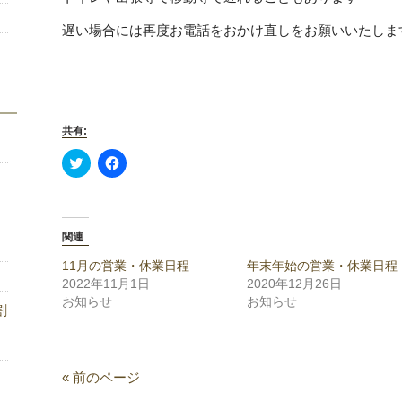
遅い場合には再度お電話をおかけ直しをお願いいたしま
共有:
Click
Facebook
to
で
share
共
on
有
Twitter
す
(新
る
し
に
関連
い
は
ウ
ク
ィ
リ
11月の営業・休業日程
年末年始の営業・休業日程
ン
ッ
2022年11月1日
2020年12月26日
ド
ク
ウ
し
お知らせ
お知らせ
割
で
て
開
く
き
だ
ま
さ
す)
い
(新
« 前のページ
し
い