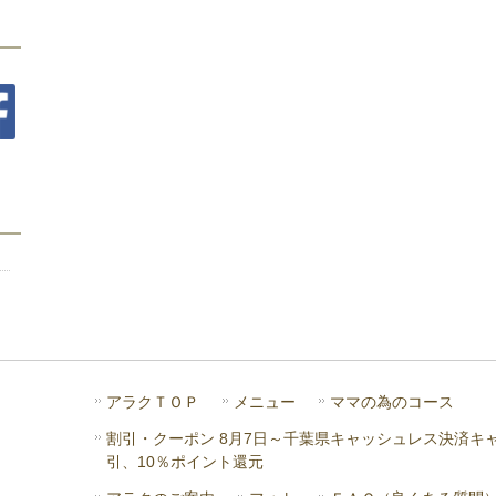
ウ
ィ
ン
ド
ウ
で
開
き
ま
す)
アラクＴＯＰ
メニュー
ママの為のコース
割引・クーポン 8月7日～千葉県キャッシュレス決済キ
引、10％ポイント還元