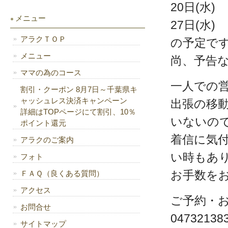
20日(水)
メニュー
27日(水)
アラクＴＯＰ
の予定で
メニュー
尚、予告
ママの為のコース
一人での
割引・クーポン 8月7日～千葉県キ
ャッシュレス決済キャンペーン
出張の移
詳細はTOPページにて割引、10％
いないの
ポイント還元
着信に気
アラクのご案内
い時もあ
フォト
お手数を
ＦＡＱ（良くある質問）
アクセス
ご予約・
お問合せ
04732138
サイトマップ