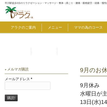
市川駅徒歩3分のリラクゼーション・マッサージ・整体（肩こり・腰痛・眼精疲労・頭痛・慢性
アラクのご案内
メニュー
ママの為のコース
割引・クーポン 8月7日～千葉県キャッシュレス決済キャン
お問合せ
アクセス
9月のお
メルマガ購読
メールアドレス
*
9月休み
水曜日が
13日(水)1