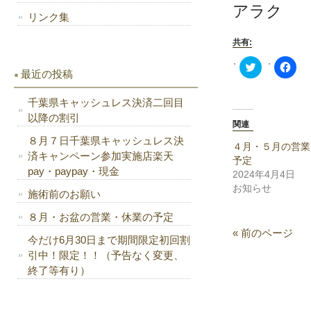
アラク
リンク集
共有:
Click
Fac
最近の投稿
to
で
share
共
on
有
Twitter
す
千葉県キャッシュレス決済二回目
(新
る
以降の割引
し
に
関連
い
は
ウ
ク
８月７日千葉県キャッシュレス決
ィ
リ
４月・５月の営業
ン
ッ
済キャンペーン参加実施店楽天
予定
ド
ク
pay・paypay・現金
ウ
し
2024年4月4日
で
て
お知らせ
開
く
施術前のお願い
き
だ
ま
さ
８月・お盆の営業・休業の予定
す)
い
(新
« 前のページ
し
今だけ6月30日まで期間限定初回割
い
ウ
引中！限定！！（予告なく変更、
ィ
終了等有り）
ン
ド
ウ
で
開