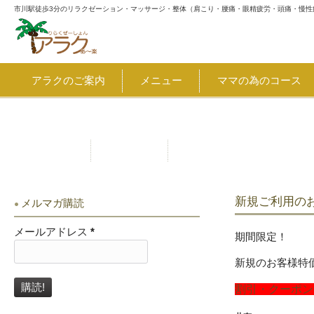
市川駅徒歩3分のリラクゼーション・マッサージ・整体（肩こり・腰痛・眼精疲労・頭痛・慢性
アラクのご案内
メニュー
ママの為のコース
割引・クーポン 8月7日～千葉県キャッシュレス決済キャン
お問合せ
アクセス
新規ご利用の
メルマガ購読
メールアドレス
*
期間限定！
新規のお客様特
割引・クーポン