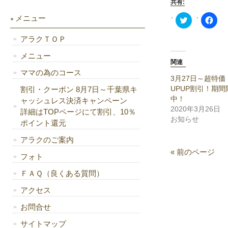
共有:
メニュー
Click
Fac
to
で
share
共
on
有
アラクＴＯＰ
Twitter
す
(新
る
メニュー
し
に
関連
い
は
ウ
ク
ママの為のコース
ィ
リ
3月27日～超特
ン
ッ
UPUP割引！期
割引・クーポン 8月7日～千葉県キ
ド
ク
ウ
し
中！
ャッシュレス決済キャンペーン
で
て
2020年3月26日
開
く
詳細はTOPページにて割引、10％
き
だ
お知らせ
ポイント還元
ま
さ
す)
い
(新
アラクのご案内
し
い
« 前のページ
フォト
ウ
ィ
ン
ＦＡＱ（良くある質問）
ド
ウ
アクセス
で
開
き
お問合せ
ま
す)
サイトマップ